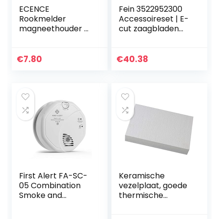
ECENCE
Fein 3522952300
Rookmelder
Accessoireset | E-
magneethouder 3
cut zaagbladen
stuks zelfklevende
met bi-metalen
magneethouder
vertanding |
voor rookmelder Ø
StarLock
€
7.80
€
40.38
70 mm snelle &
gereedschapshou
veilige montage…
der | geschikt
voor…
First Alert FA-SC-
Keramische
05 Combination
vezelplaat, goede
Smoke and
thermische
Carbon Monoxide
stabiliteit, lage
Detector
thermische