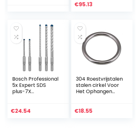
geleidbaarheid,
€
95.13
aluminiumsilicaatv
ezelplaat, 600
mm…
Bosch Professional
304 Roestvrijstalen
5x Expert SDS
stalen cirkel Voor
plus-7X
Het Ophangen
hamerboorset
Van Zware
(voor Gewapend
Vaartuigen,
beton, Ø 5-10 mm,
Draaddiameter 8
€
24.54
€
18.55
accessoires
Mm,
Boorhamer)
Binnendiameter,80
mm