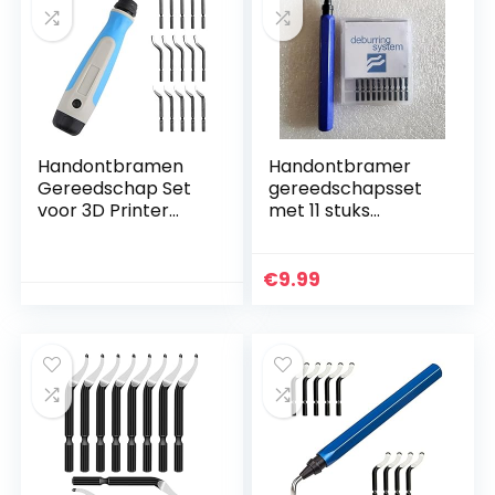
Handontbramen
Handontbramer
Gereedschap Set
gereedschapsset
voor 3D Printer
met 11 stuks
Burr Removal Tool
sneldraaistaal
met Rubber
reservemes/voor
Handvat en 15 stks
staal, koper,
€
9.99
360 Graden
aluminium en
Rotary…
kunststof