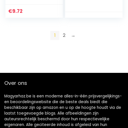
voor het
verwijderen van
€
9.72
bramen voor hout,
kunststof…
1
2
→
Over ons
Magyarhaz.be is een moderne alles-in-één prijsvergelijkings-
en beoordelingswebsite die de beste deals biedt die
beschikbaar zijn op amazon en u op de hoogte houdt via de
laatst toegevoegde blogs. Alle afbeeldingen zijn
auteursrechtelijk beschermd door hun respectievelijke
eigenaren. Alle geciteerde inhoud is afgeleid van hun