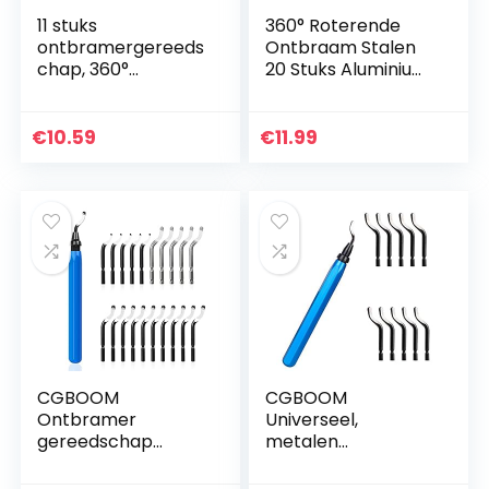
11 stuks
360° Roterende
ontbramergereeds
Ontbraam Stalen
chap, 360°
20 Stuks Aluminium
roterend lemmet
Braam Verwijderen
met 10 stuks
Mes Hand
reservemessen,
Ontbramen
€
10.59
€
11.99
voor 3D-printer,
Gereedschap Set
kunststof, koper…
Printer Burr…
CGBOOM
CGBOOM
Ontbramer
Universeel,
gereedschap
metalen
universeel, metalen
handgreep,
handgreep
handontbramer