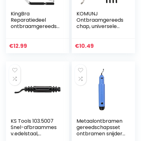
KingBra
KOMUNJ
Reparatiedeel
Ontbraamgereeds
ontbraamgereeds
chap, universele
chap HSS
handontbramerset
ontbraammesjes
met 10
Schneider, 10
reservemesjes en 1
€
12.99
€
10.49
BK3010
metalen
handgreep, voor
staal, koper…
KS Tools 103.5007
Metaalontbramen
Snel-afbraammes
gereedschapsset
v.edelstaal,
ontbramen snijder
90x15mm
handgereedschap