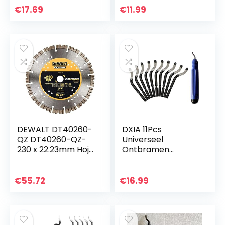
handontbramer
met 10
€
17.69
€
11.99
met 20 stuks
reservemessen,
reservemessen,
360 graden
360 graden…
roterend lemmet,
snijgereedschap…
DEWALT DT40260-
DXIA 11Pcs
QZ DT40260-QZ-
Universeel
230 x 22.23mm Hoja
Ontbramen
de Diamante
Gereedschap,
Extreme RUNTIME
1xHandvat en 1
xMessen 360°
€
55.72
€
16.99
Roterende Metalen
Messen, Tooling
Debramen Tool…