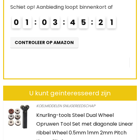
Alre
Schiet op! Aanbieding loopt binnenkort af
0
1
0
3
4
5
1
9
2
0
Schi
0
CONTROLEER OP AMAZON
CO
U kunt geïnteresseerd zijn
KOELMIDDELEN SNIJGEREEDSCHAP
Knurling-tools Steel Dual Wheel
Opruwen Tool Set met diagonale Linear
ribbel Wheel 0.5mm 1mm 2mm Pitch