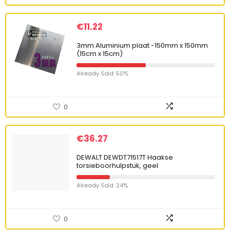
€
11.22
3mm Aluminium plaat -150mm x 150mm
(15cm x 15cm)
Already Sold: 50%
0
€
36.27
DEWALT DEWDT71517T Haakse
torsieboorhulpstuk, geel
Already Sold: 24%
0