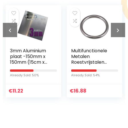
3mm Aluminium
Multifunctionele
plaat -150mm x
Metalen
150mm (15cm x
Roestvrijstalen
15cm)
stalen cirkel,
Stalen”O” -stalen
Already Sold: 50%
Already Sold: 54%
cirkel Voor
Campingriem/Hon
€
11.22
€
denriem,
16.88
Draaddiameter 10
Mm,Buitendiamete
r 100 Mm
Binnendiameter
80 Mm