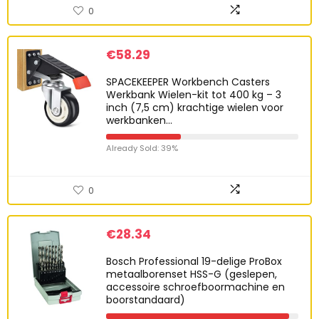
0
€
58.29
SPACEKEEPER Workbench Casters
Werkbank Wielen-kit tot 400 kg – 3
inch (7,5 cm) krachtige wielen voor
werkbanken…
Already Sold: 39%
0
€
28.34
Bosch Professional 19-delige ProBox
metaalborenset HSS-G (geslepen,
accessoire schroefboormachine en
boorstandaard)