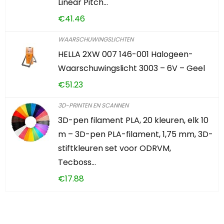
Linear Pitch…
€
41.46
WAARSCHUWINGSLICHTEN
HELLA 2XW 007 146-001 Halogeen-
Waarschuwingslicht 3003 – 6V – Geel
€
51.23
3D-PRINTEN EN SCANNEN
3D-pen filament PLA, 20 kleuren, elk 10
m – 3D-pen PLA-filament, 1,75 mm, 3D-
stiftkleuren set voor ODRVM,
Tecboss…
€
17.88