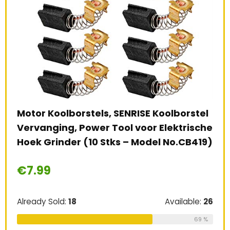
SB
Motor Koolborstels, SENRISE Koolborstel
Vervanging, Power Tool voor Elektrische
Dre
Hoek Grinder (10 Stks – Model No.CB419)
Mul
le:
16
25 
€
7.99
75 %
Sne
€
6
Already Sold:
18
Available:
26
69 %