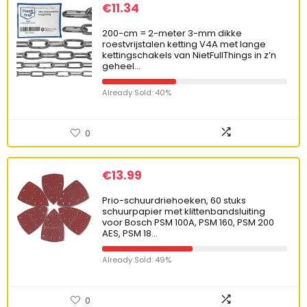
€
11.34
200-cm = 2-meter 3-mm dikke
roestvrijstalen ketting V4A met lange
kettingschakels van NietFullThings in z’n
geheel…
Already Sold: 40%
0
€
13.99
Prio-schuurdriehoeken, 60 stuks
schuurpapier met klittenbandsluiting
voor Bosch PSM 100A, PSM 160, PSM 200
AES, PSM 18…
Already Sold: 49%
0