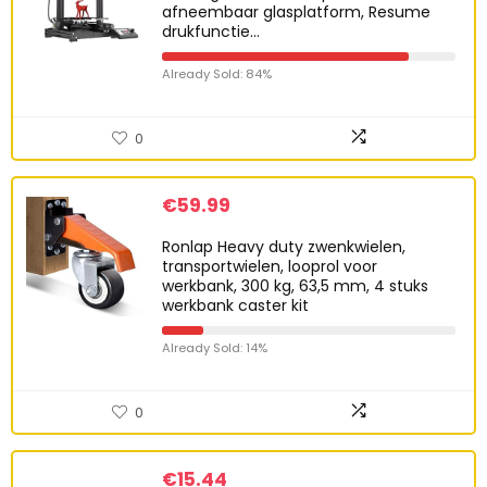
afneembaar glasplatform, Resume
drukfunctie…
Already Sold: 84%
0
€
59.99
Ronlap Heavy duty zwenkwielen,
transportwielen, looprol voor
werkbank, 300 kg, 63,5 mm, 4 stuks
werkbank caster kit
Already Sold: 14%
0
€
15.44