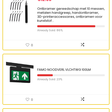
Ontbramer gereedschap met 10 messen,
metalen handgreep, handontbramer,
3D-printeraccessoires, ontbramen voor
kunststof…
Already Sold: 86%
0
FAMO NOODVERL VLCHTWG 100LM
Already Sold: 23%
0