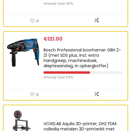
Already Sold: 95%
0
€
121.00
Bosch Professional boorhamer GBH 2-
21 (met SDS plus, incl. extra
handgreep, machinedoek,
diepteaanslag, in opbergkoffer)
Already Sold: 59%
0
VOXELAB Aquila 3D-printer, DHZ FDM
volledig metalen 3D-printerkit met