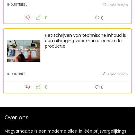
INDUSTRIEEL
4 years ago
0
0
Het schrijven van technische inhoud is
een uitdaging voor marketeers in de
productie
INDUSTRIEEL
4 years ago
0
0
Over ons
Magyarhaz.be is een moderne alles-in-één prijsvergelijkings-