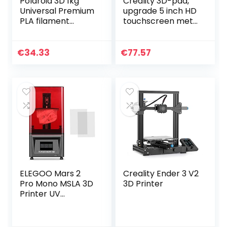
Polaroid 3D 1kg
Creality 3D-pad,
Universal Premium
upgrade 5 inch HD
PLA filament
touchscreen met
materiaal geel
dierentextuureffec
t, besturingsplaat
voor Ender3/Ender
€
34.33
€
77.57
3 V2/Ender 3…
ELEGOO Mars 2
Creality Ender 3 V2
Pro Mono MSLA 3D
3D Printer
Printer UV
Lichtuithardende
LCD Resin 3D
Printer met 6 Inch