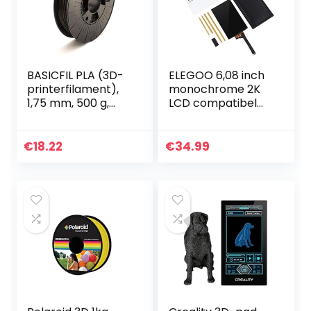
BASICFIL PLA (3D-
ELEGOO 6,08 inch
printerfilament),
monochrome 2K
1,75 mm, 500 g,
LCD compatibel
zwart
met Elegoo Mars 2
en Elegoo Mars 2
Pro 3D-printer
€
18.22
€
34.99
met resolutie 1620
x…