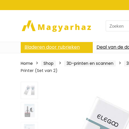
Search
for:
Bladeren door rubrieken
Deal van de d
Home
Shop
3D-printen en scannen
3
Printer (Set van 2)