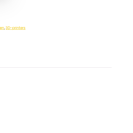
nen
,
3D-printers