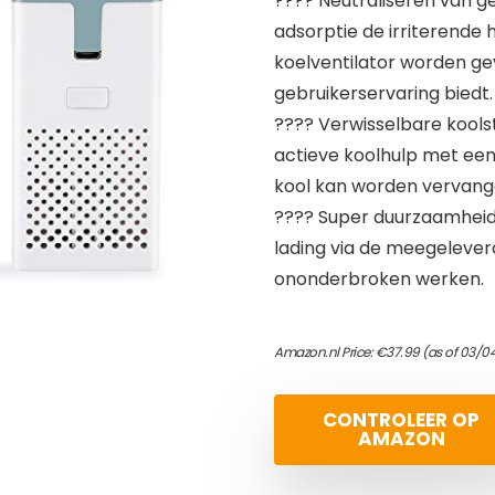
???? Neutraliseren van ge
adsorptie de irriterende 
koelventilator worden geve
gebruikerservaring biedt.
???? Verwisselbare koolsto
actieve koolhulp met een
kool kan worden vervang
???? Super duurzaamheid:
lading via de meegelever
ononderbroken werken.
Amazon.nl Price:
€
37.99
(as of 03/0
CONTROLEER OP
AMAZON