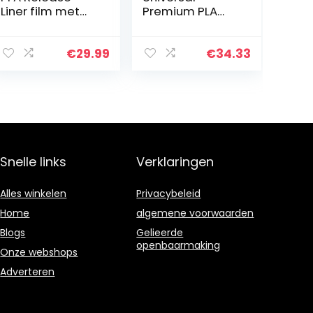
Liner film met
Premium PLA
0,127 mm dikte
filament
en sterkere
materiaal geel
release-
€
29.99
€
34.33
functionaliteit,
compatibel met
Elegoo Mars…
Snelle links
Verklaringen
Alles winkelen
Privacybeleid
Home
algemene voorwaarden
Blogs
Gelieerde
openbaarmaking
Onze webshops
Adverteren