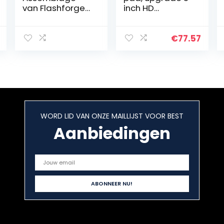
van Flashforge
inch HD
3D Printer
touchscreen
Adventurer 3
met
Serie, 3D Printer
dierentextuureff
€
77.57
Onderdeel
ect,
Accessoires
besturingsplaat
(Max…
voor
Ender3/Ender 3
V2/Ender 3…
WORD LID VAN ONZE MAILLIJST VOOR BEST
Aanbiedingen