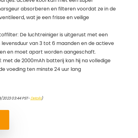
urtjes: actieve kool kan met een super
harsgeur absorberen en filteren voordat ze in de
ntileerd, wat je een frisse en veilige
ffilter: De luchtreiniger is uitgerust met een
 levensduur van 3 tot 6 maanden en de actieve
en en moet apart worden aangeschaft.
 met de 2000mAh batterij kan hij na volledige
de voeding ten minste 24 uur lang
4/2023 03:44 PST-
Details
)