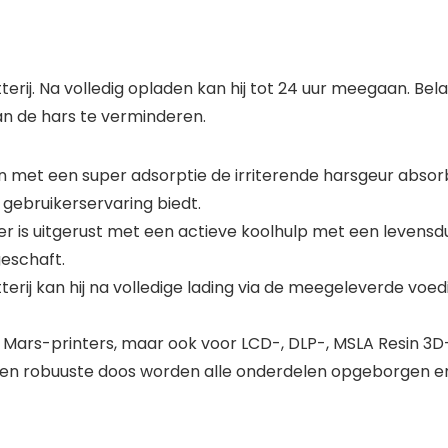
erij. Na volledig opladen kan hij tot 24 uur meegaan. Bela
an de hars te verminderen.
an met een super adsorptie de irriterende harsgeur absorb
e gebruikerservaring biedt.
iger is uitgerust met een actieve koolhulp met een levens
eschaft.
rij kan hij na volledige lading via de meegeleverde voe
Mars-printers, maar ook voor LCD-, DLP-, MSLA Resin 3D-pr
n en robuuste doos worden alle onderdelen opgeborgen e