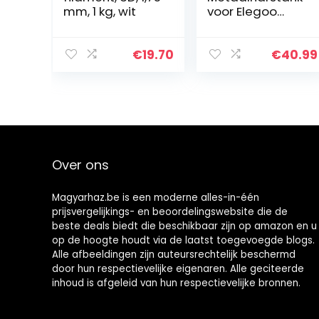
mm, 1 kg, wit
voor Elegoo
Saturn 3D-
printer met FEP
vooraf
€
19.70
€
40.99
geïnstalleerd, 1
deksel en 3
inbussleutels,
hars Vat…
Over ons
Magyarhaz.be is een moderne alles-in-één
prijsvergelijkings- en beoordelingswebsite die de
beste deals biedt die beschikbaar zijn op amazon en u
op de hoogte houdt via de laatst toegevoegde blogs.
Alle afbeeldingen zijn auteursrechtelijk beschermd
door hun respectievelijke eigenaren. Alle geciteerde
inhoud is afgeleid van hun respectievelijke bronnen.