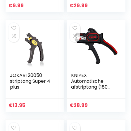
gereedschapsset
Schilmes, Kerfmes,
€
9.99
€
29.99
met precisiemes
Snijbestendige…
en…
JOKARI 20050
KNIPEX
striptang Super 4
Automatische
plus
afstriptang (180
mm) 12 62 180
€
13.95
€
28.99