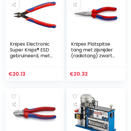
Knipex Electronic
Knipex Platspitse
Super Knips® ESD
tang met zijsnijder
gebruineerd, met
(radiotang) zwart
meer-
geatramenteerd,
componentengrep
met meer-
en 125 mm 78 61 125
componentengrep
€
20.13
€
20.32
en 160 mm…