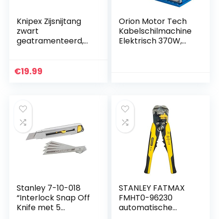
Knipex Zijsnijtang
Orion Motor Tech
zwart
Kabelschilmachine
geatramenteerd,
Elektrisch 370W,
met meer-
Kabelstrippe
componentengrep
Professionele
en 160 mm 70 02
0.37KW Φ1.5 mm
€
19.99
160
tot Φ38mm, Kabel
Strippen…
Stanley 7-10-018
STANLEY FATMAX
“Interlock Snap Off
FMHT0-96230
Knife met 5
automatische
hardmetalen
draadstripper