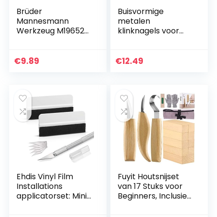
Brüder
Buisvormige
Mannesmann
metalen
Werkzeug M19652
klinknagels voor
Combinatiesleutels
leder, 240 stuks,
et, Din 3113, 12-Delig,
klinknagel dubbele
Zilver
dop, 2 maten, met
€
9.89
€
12.49
handponstang en
3-delige…
Ehdis Vinyl Film
Fuyit Houtsnijset
Installations
van 17 Stuks voor
applicatorset: Mini
Beginners, Inclusief
Soft Wrapping Tint
Houtsnijblokken,
rakelset, folie-
Lepelmes,