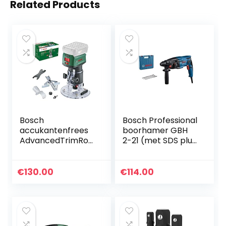
Related Products
Bosch
Bosch Professional
accukantenfrees
boorhamer GBH
AdvancedTrimRou
2-21 (met SDS plus,
ter 18V-8 (zonder
incl. 3x boor SDS
accu, 18 Volt
plus (6/8/10 mm),
System,
extra handgreep,
€
130.00
€
114.00
borstelloze motor,
machinedoek…
in kartonnen doos)