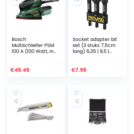
Bosch
Socket adapter bit
Multischleifer PSM
set (3 stuks 7,5cm
100 A (100 Watt, in
lang) 6,35 | 9,5 |
koffer)
12,7mm voor
momentsleutel,
boorbit set,
€
45.45
€
7.96
dopsleutel bit
houder…