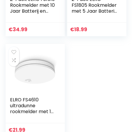
Rookmelder met 10
FS1805 Rookmelder
Jaar Batterij en
met 5 Jaar Batterij
Magneet Montage
en Magneet
Montage – Voldoen
aan Europese
€
34.99
€
18.99
Norm EN14604
ELRO FS4610
ultradunne
rookmelder met 10
jaar batterij en
garantie STIWA
‘Gut’ & Q-label –
€
21.99