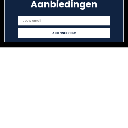
Aanbiedingen
Snelle links
Alles winkelen
Home
Blogs
Onze webshops
Adverteren
Verklaringen