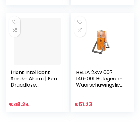
DIN EN14604, wit,
per stuk
frient Intelligent
HELLA 2XW 007
Smoke Alarm | Een
146-001 Halogeen-
Draadloze
Waarschuwingslich
Rookmelder |
t 3003 – 6V – Geel
Onmiddellijke
Brandmelding | EN
€
48.24
€
51.23
14604 | Op
Batterijen…