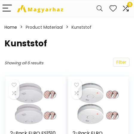
0
Home
Product Materiaal
‎Kunststof
‎Kunststof
Filter
Showing all 6 results
2-Pack ELRO FS1510
2-Pack ELRO