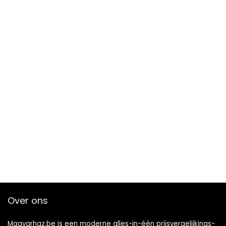
Over ons
Magyarhaz.be is een moderne alles-in-één prijsvergelijkings-