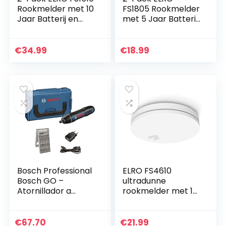
Rookmelder met 10
FS1805 Rookmelder
Jaar Batterij en
met 5 Jaar Batterij
Magneet Montage
en Magneet
Montage – Voldoen
aan Europese
€
34.99
€
18.99
Norm EN14604
Bosch Professional
ELRO FS4610
Bosch GO –
ultradunne
Atornillador a
rookmelder met 10
batería (3,6V, 25
jaar batterij en
puntas, L-BOXX
garantie STIWA
Mini)
‘Gut’ & Q-label –
€
67.70
€
21.99