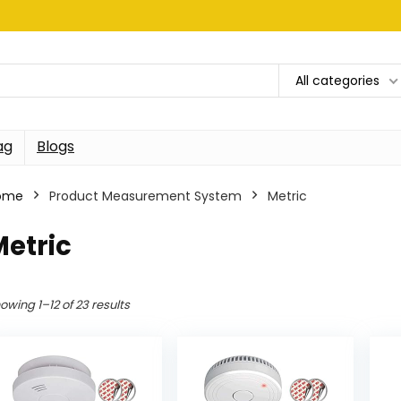
All categories
ag
Blogs
ome
Product Measurement System
‎Metric
Metric
owing 1–12 of 23 results