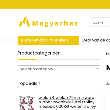
Search
for:
Bladeren door rubrieken
Deal van de d
Productcategorieën
H
‎
Select a category
Topdeals!!
Sh
wielen 4 wielen 75mm zware
rubber zwenkwiel wiel trolley
meubels 600KG wielen trolley