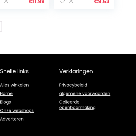
ton, Ø 4-10 mm,
metselwerk, 6 x
€
11.99
€
9.53
cessoire
100 x 165 mm,
opboormachine
accessoire
boorhamer)
Snelle links
Verklaringen
Alles winkelen
Privacybeleid
Home
algemene voorwaarden
Blogs
Gelieerde
openbaarmaking
Onze webshops
Adverteren