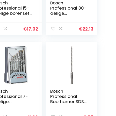
sch
Bosch
ofessional 15-
Professional 30-
lige borenset
delige
sorti (voor
decoupeerzaagbl
taal, hout en
adenset Basic for
een, accessoire
Wood and Metal
€
17.02
€
22.13
hroefboormach
(voor hout en
e)
metaal,
accessoire…
sch
Bosch
ofessional 7-
Professional
lige
Boorhamer SDS
tonborenset
Plus-7X (voor
L-3 (voor
beton en