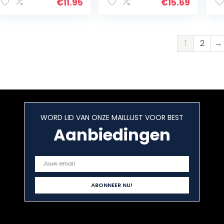
S-Bit, accessoires
19 x 1,5 mm,
be
€
11.95
€
15.69
boormachine en
accessoire
ac
schroevendraaier
reciprozaag)
kl
…
)
1
2
→
WORD LID VAN ONZE MAILLIJST VOOR BEST
Aanbiedingen