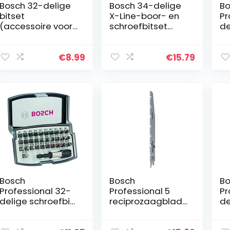
Bosch 32-delige
Bosch 34-delige
Bo
bitset
X-Line-boor- en
Pr
(accessoire voor
schroefbitset
de
elektrisch
(voor hout,
as
gereedschap en
metselwerk en
me
handschroevendr
metaal,
st
€
8.99
€
15.79
aaier)
accessoires boor
sc
en
in
schroevendraaier
)
Bosch
Bosch
Bo
Professional 32-
Professional 5
Pr
delige schroefbit
reciprozaagblad
de
(PH-, PZ-,
en S 1531 L Top for
be
zeskant-, T-, TH-,
Wood (hout, 240 x
CY