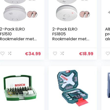
2-Pack ELRO
2-Pack ELRO
Al
FS1510
FS1805
pr
Rookmelder met
Rookmelder met
al
10 Jaar Batterij en
5 Jaar Batterij en
na
Magneet
Magneet
x 
Montage
Montage –
€
34.99
€
18.99
Voldoen aan
Europese Norm
EN14604