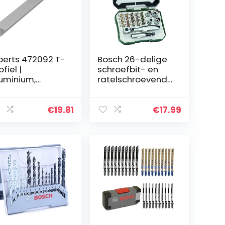
berts 472092 T-
Bosch 26-delige
ofiel |
schroefbit- en
uminium,
ratelschroevendr
turel | 1000 x 15
aaierset (PH-,
15 mm
PZ-, zeskant-, T-,
TH-, S-bit,
€
19.81
€
17.99
accessoires
boormachine en…