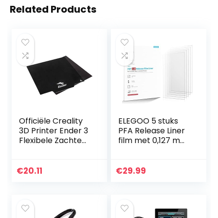
Related Products
Officiële Creality
ELEGOO 5 stuks
3D Printer Ender 3
PFA Release Liner
Flexibele Zachte
film met 0,127 mm
Magnetische
dikte en sterkere
Gebouw
release-
Oppervlak Plaat
functionaliteit,
€
20.11
€
29.99
Sticker van
compatibel met
Warmte Bed voor…
Elegoo Mars…