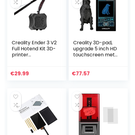
Creality Ender 3 V2
Creality 3D-pad,
Full Hotend Kit 3D-
upgrade 5 inch HD
printer
touchscreen met
Accessoires,
dierentextuureffec
Gemonteerde
t, besturingsplaat
Sproeierset met
voor Ender3/Ender
€
29.99
€
77.57
Dubbele
3 V2/Ender 3…
Ventilatoren en
ABS…