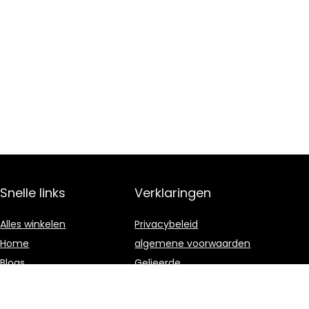
Snelle links
Verklaringen
Alles winkelen
Privacybeleid
Home
algemene voorwaarden
Blogs
Gelieerde
openbaarmaking
Onze webshops
Adverteren