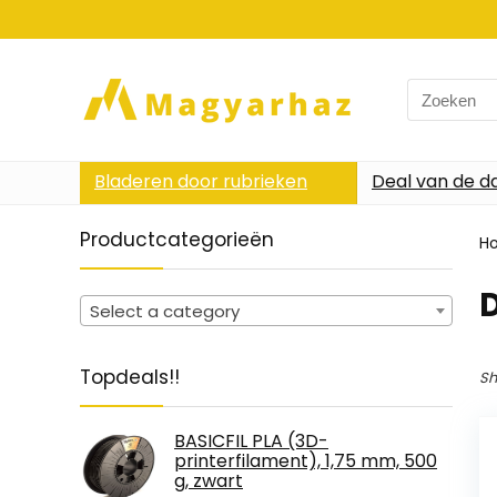
Search
for:
Bladeren door rubrieken
Deal van de d
Productcategorieën
H
Select a category
Topdeals!!
Sh
BASICFIL PLA (3D-
printerfilament), 1,75 mm, 500
g, zwart