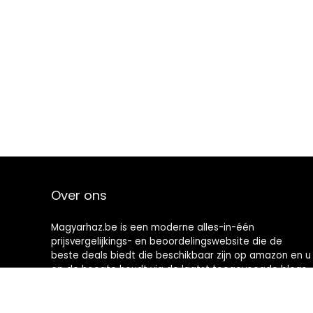
Over ons
Magyarhaz.be is een moderne alles-in-één
prijsvergelijkings- en beoordelingswebsite die de
beste deals biedt die beschikbaar zijn op amazon en u
op de hoogte houdt via de laatst toegevoegde blogs.
Alle afbeeldingen zijn auteursrechtelijk beschermd
door hun respectievelijke eigenaren. Alle geciteerde
inhoud is afgeleid van hun respectievelijke bronnen.