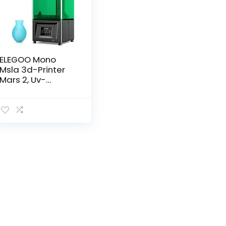
ELEGOO Mono
Msla 3d-Printer
Mars 2, Uv-
Lichtuithardende
Lcd-Harsprinter
3d-Printer Met 6
Inch 2k
Monochroom
Lcd-Scherm…