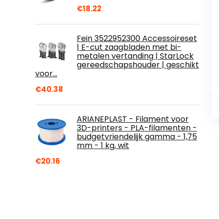
€
18.22
Fein 3522952300 Accessoireset
| E-cut zaagbladen met bi-
metalen vertanding | StarLock
gereedschapshouder | geschikt
voor…
€
40.38
ARIANEPLAST - Filament voor
3D-printers - PLA-filamenten -
budgetvriendelijk gamma - 1,75
mm - 1 kg, wit
€
20.16