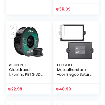
printerkit met
Fotopolymeer
afneembaar
Kunsthars
€
36.99
glasplatform,
Vloeibare 3D
Resume
Printmaterialen
drukfunctie…
Grijs 1000g
eSUN PETG
ELEGOO
Gloeidraad
Metaalharstank
1.75mm, PETG 3D
voor Elegoo Saturn
Printer Gloeidraad,
3D-printer met
Dimensionale
FEP vooraf
Nauwkeurigheid
geïnstalleerd, 1
€
22.99
€
40.99
+/- 0.05mm, 1KG
deksel en 3
(2.2 LBS) Spoel 3D…
inbussleutels, hars
Vat…