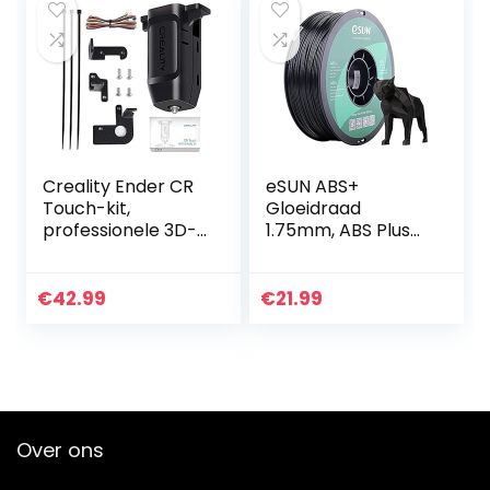
Creality Ender CR
eSUN ABS+
Touch-kit,
Gloeidraad
professionele 3D-
1.75mm, ABS Plus
printer met
3D Printer
automatische
Gloeidraad,
bednivelleringssen
Dimensionale
€
42.99
€
21.99
sorkit voor Ender 3
Nauwkeurigheid
v2 / Ender…
+/- 0.05mm, 1KG
(2.2 LBS) Spoel…
Over ons