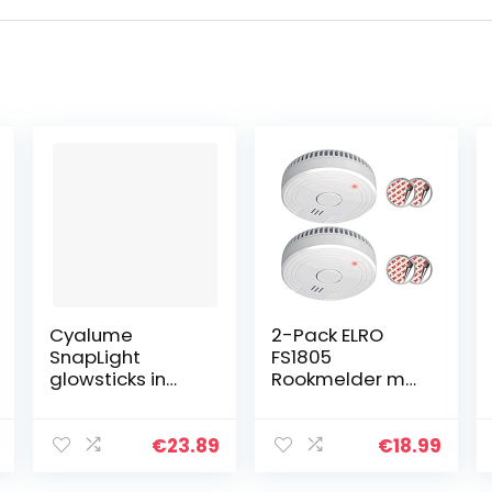
Cyalume
2-Pack ELRO
SnapLight
FS1805
glowsticks in
Rookmelder met
geel
5 Jaar Batterij
(verpakking van
en Magneet
10 stuks) – 15 cm
Montage –
€
23.89
€
18.99
glow sticks met
Voldoen aan
haken aan het
Europese Norm