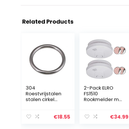
Related Products
304
2-Pack ELRO
Roestvrijstalen
FS1510
stalen cirkel
Rookmelder met
Voor Het
10 Jaar Batterij
Ophangen Van
en Magneet
Zware
Montage
€
18.55
€
34.99
Vaartuigen,
Draaddiameter