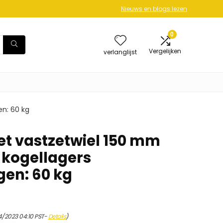
Nieuws en blogs lezen
0
Vergelijken
verlanglijst
n: 60 kg
t vastzetwiel 150 mm
kogellagers
en: 60 kg
4/2023 04:10 PST-
Details
)