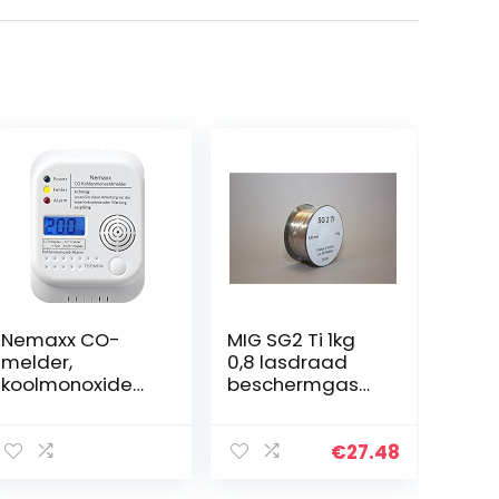
Nemaxx CO-
MIG SG2 Ti 1kg
melder,
0,8 lasdraad
koolmonoxidem
beschermgas
elder,
titanium
gasmelder,
verroest auto
gasalarm,
zink max verzinkt
€
27.48
methaan,
propaan, alarm,