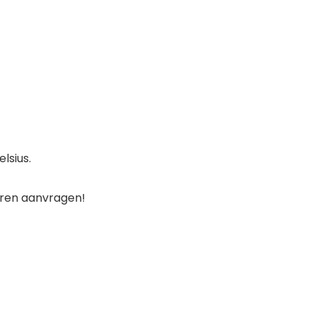
lsius.
oren aanvragen!