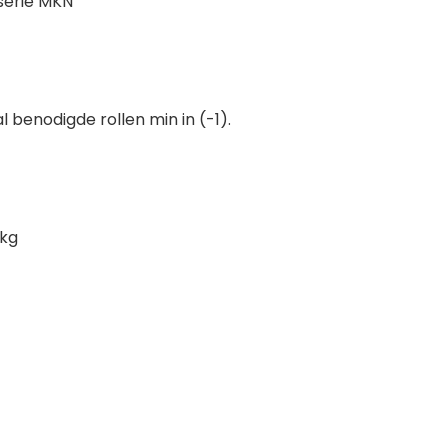
 serie MKN
l benodigde rollen min in (-1).
 kg