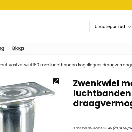
Uncategorized
ag
Blogs
met vastzetwiel 150 mm luchtbanden kogellagers draagvermoge
Zwenkwiel me
luchtbanden 
draagvermog
Amazon.nl Price:
€
33.40
(as of 08/0