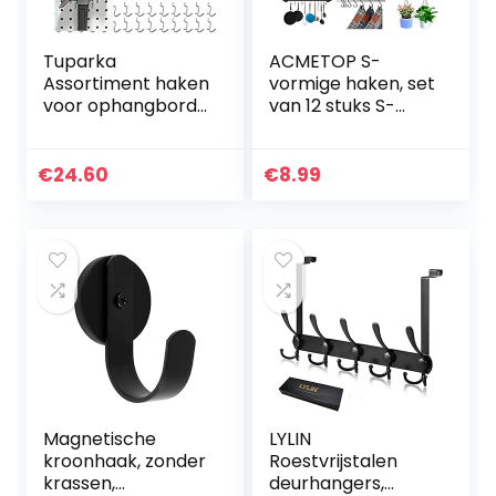
Tuparka
ACMETOP S-
Assortiment haken
vormige haken, set
voor ophangbord,
van 12 stuks S-
organiseren, 120
vormige haken, S-
stuks met 50
haken voor
haaksloten
hangende potten
€
24.60
€
8.99
en pannen,
planten,
koffiekopjes…
Magnetische
LYLIN
kroonhaak, zonder
Roestvrijstalen
krassen,
deurhangers,