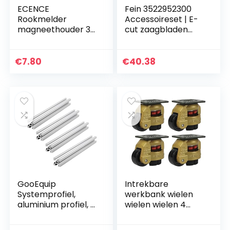
ECENCE
Fein 3522952300
Rookmelder
Accessoireset | E-
magneethouder 3
cut zaagbladen
stuks zelfklevende
met bi-metalen
magneethouder
vertanding |
voor rookmelder Ø
StarLock
€
7.80
€
40.38
70 mm snelle &
gereedschapshoud
veilige montage…
er | geschikt voor…
GooEquip
Intrekbare
Systemprofiel,
werkbank wielen
aluminium profiel, 4
wielen wielen 4
stuks, 600 mm,
pack zwenkwielen
2020 T, type
Heavy Duty