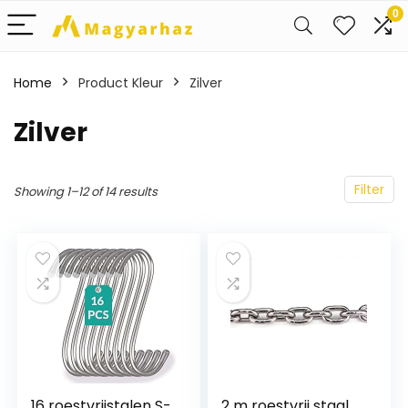
0
Home
Product Kleur
‎Zilver
‎Zilver
Filter
Showing 1–12 of 14 results
16 roestvrijstalen S-
2 m roestvrij staal