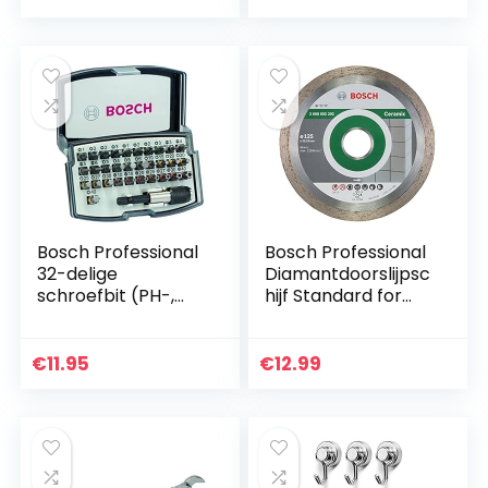
aluminium C-
accessoire
profiel met…
boorhamer…
Bosch Professional
Bosch Professional
32-delige
Diamantdoorslijpsc
schroefbit (PH-,
hijf Standard for
PZ-, zeskant-, T-,
Ceramic
TH-, S-Bit,
keramische tegels
accessoires
voor haakse slijpers
€
11.95
€
12.99
boormachine en
(Ø 125 mm)
schroevendraaier…