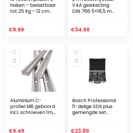
haken – belastbaar
V4A gelsketting
tot 25 kg – 12 cm
DIN 766 5×18,5 mm
groot –
roestvrij staal
roestvrijstalen S-
ronde stalen
haken voor
ketting gelast 5
€
9.99
€
34.99
opknoping
mm, korte schakels
2…
Aluminium C-
Bosch Professional
profiel M8 geboord
11-delige SDS plus
incl. schroeven 1m,
gemengde set
geschikt voor M8
hamerboren en
schroef,
beitels (voor beton
geanodiseerd,
en metselwerk,
€
9.49
€
23.89