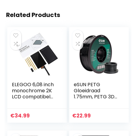
Related Products
ELEGOO 6,08 inch
eSUN PETG
monochrome 2K
Gloeidraad
LCD compatibel
1.75mm, PETG 3D
met Elegoo Mars 2
Printer Gloeidraad,
en Elegoo Mars 2
Dimensionale
Pro 3D-printer
Nauwkeurigheid
€
34.99
€
22.99
met resolutie 1620
+/- 0.05mm, 1KG
x…
(2.2 LBS) Spoel 3D…