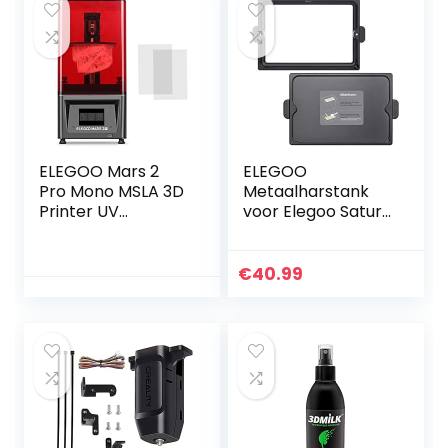
ELEGOO Mars 2
ELEGOO
Pro Mono MSLA 3D
Metaalharstank
Printer UV
voor Elegoo Saturn
Lichtuithardende
3D-printer met
LCD Resin 3D
FEP vooraf
Printer met 6 Inch
geïnstalleerd, 1
€
40.99
2K Monochroom
deksel en 3
LCD…
inbussleutels, hars
Vat…