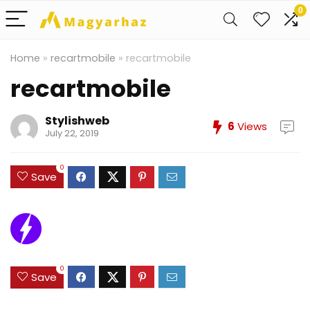
0
Home
»
recartmobile
»
recartmobile
recartmobile
Stylishweb
6
Views
July 22, 2019
0
Save
0
Save