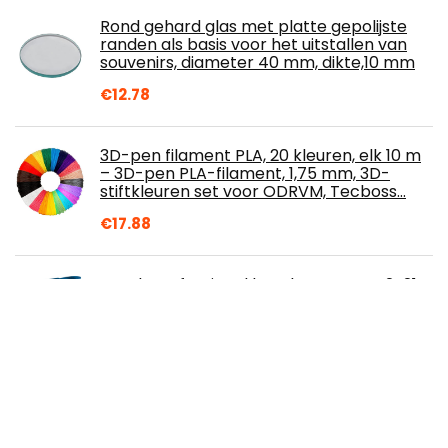
Rond gehard glas met platte gepolijste
randen als basis voor het uitstallen van
souvenirs, diameter 40 mm, dikte,10 mm
€
12.78
3D-pen filament PLA, 20 kleuren, elk 10 m
– 3D-pen PLA-filament, 1,75 mm, 3D-
stiftkleuren set voor ODRVM, Tecboss…
€
17.88
Bosch Professional boorhamer GBH 2-21
(met SDS plus, incl. extra handgreep,
machinedoek, diepteaanslag, in
opbergkoffer)
€
121.00
COM-FOUR® set van 10 magnetische