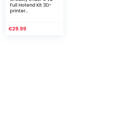
Full Hotend Kit 3D-
printer
Accessoires,
Gemonteerde
Sproeierset met
€
29.99
Dubbele
Ventilatoren en
ABS…