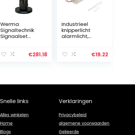
Werma
Industrieel
Signaltechnik
knipperlicht
Signaalset
alarmlicht,
CO2-weergave
rondom
649.000.10 rood,
waarschuwingsli
geel, groen 1 set
cht 220 V
€
281.18
€
19.22
akoestisch
alarmsysteem
roterend
noodlicht led…
Snelle links
Verklaringen
Alles winkelen
Privacybeleid
Home
algemene voorwaarden
Blogs
Gelieerde