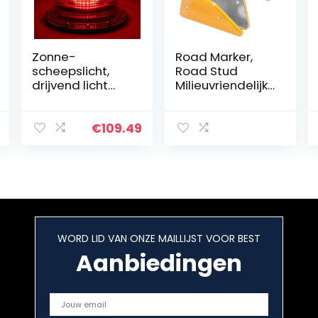
Zonne-
Road Marker,
scheepslicht,
Road Stud
drijvend licht
Milieuvriendelijk
Automatische
voor dorpen
lichtregeling LED
voor
Anti-impact
binnenplaatsen(
€
109.49
Anti-bliksem
Dubbel geel)
voor luchthaven
voor…
WORD LID VAN ONZE MAILLIJST VOOR BEST
Aanbiedingen