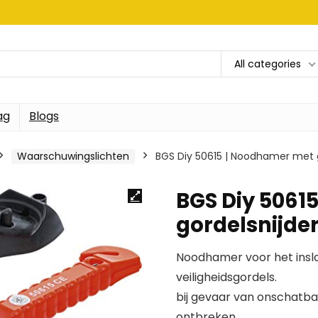
All categories
ag
Blogs
Waarschuwingslichten
BGS Diy 50615 | Noodhamer met g
BGS Diy 5061
gordelsnijder
Noodhamer voor het insla
veiligheidsgordels.
bij gevaar van onschatba
ontbreken.