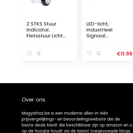
2 STKS Stuur
LED-licht,
Indicator,
Industrieel
Fietsstuur Licht
Signaal
Fiets
Waarschuwingsl
Handvatten
ampje
Richtingaanwijz
Knipperend
€
11.99
er
Stroboscopisch
Veiligheidswaar
Waarschuwingsl
schuwingslampj
amp LTE-5051
e
220V Stemloos
Waarschuwingsl
ampje
Over ons
Magyarhaz.be is een moderne alles-in-één
prijsvergelijkings- en beoordelingswebsite die de
beste deals biedt die beschikbaar zijn op amazon en u
op de hoogte houdt via de laatst toegevoegde blogs.