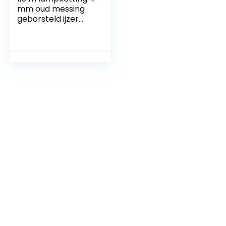
mm oud messing
geborsteld ijzer
lichtketting
sierketting ketting
vintage
draagkracht 18 kg