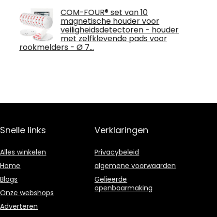
COM-FOUR® set van 10
magnetische houder voor
veiligheidsdetectoren - houder
met zelfklevende pads voor
rookmelders - Ø 7…
Snelle links
Verklaringen
Alles winkelen
Privacybeleid
Home
algemene voorwaarden
Blogs
Gelieerde
openbaarmaking
Onze webshops
Adverteren