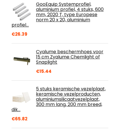
GooEquip Systemprofiel,
aluminium profiel, 4 stuks, 600
mm, 2020 T, type Europese
norm 20 x 20, aluminium
profiel…
€
26.39
Cyalume beschermhoes voor
15 cm Zyalume Chemlight of
Snaplight
€
15.44
5 stuks keramische vezelplaat,
keramische vezelproducten,
aluminiumsilicaatvezelplaat,
300 mm lang, 200 mm breed,
dik…
€
65.82