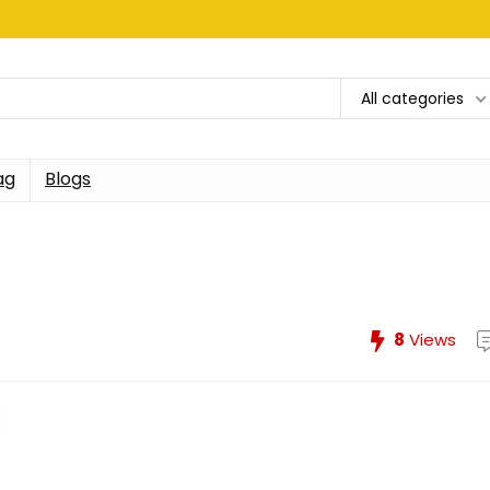
All categories
ag
Blogs
8
Views