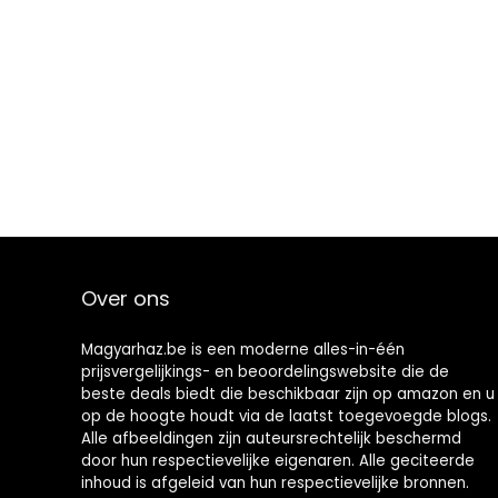
Over ons
Magyarhaz.be is een moderne alles-in-één
prijsvergelijkings- en beoordelingswebsite die de
beste deals biedt die beschikbaar zijn op amazon en u
op de hoogte houdt via de laatst toegevoegde blogs.
Alle afbeeldingen zijn auteursrechtelijk beschermd
door hun respectievelijke eigenaren. Alle geciteerde
inhoud is afgeleid van hun respectievelijke bronnen.