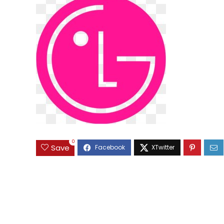
0
Save