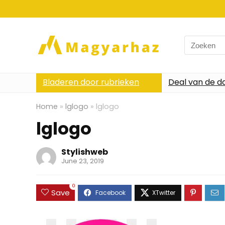
Search
for:
Bladeren door rubrieken
Deal van de d
Home
»
lglogo
»
lglogo
lglogo
Stylishweb
June 23, 2019
0
Save