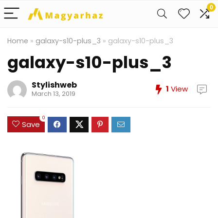
0
Home
»
galaxy-s10-plus_3
»
galaxy-s10-plus_3
galaxy-s10-plus_3
Stylishweb
1
View
March 13, 2019
0
Save