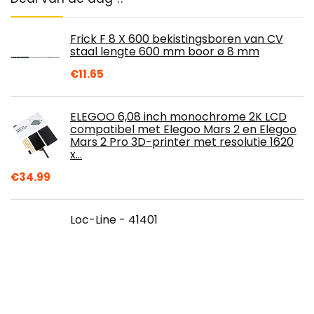
Frick F 8 X 600 bekistingsboren van CV
staal lengte 600 mm boor ø 8 mm
€
11.65
ELEGOO 6,08 inch monochrome 2K LCD
compatibel met Elegoo Mars 2 en Elegoo
Mars 2 Pro 3D-printer met resolutie 1620
x…
€
34.99
Loc-Line - 41401
koelvloeistofslangcomponent, acetaal
copolymeer, segment, 5-3/4" lengte, 1/4"
slang-ID (Pack van 2)
€
11.54