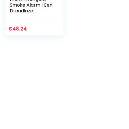
Smoke Alarm | Een
Draadloze
Rookmelder |
Onmiddellijke
Brandmelding | EN
€
48.24
14604 | Op
Batterijen…