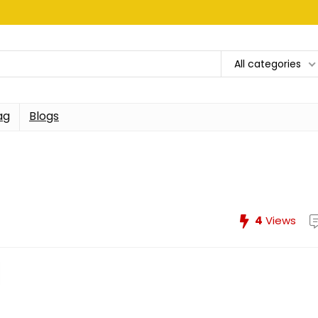
All categories
ag
Blogs
4
Views