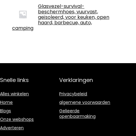
Glasvezel-survival-
beschermhoes, vuurvast,
geïsoleerd, voor keuken, open
haard, barbecue, auto,
camping
Snelle links
Verklaringen
Alles winkelen
Privacybeleid
Home
algemene voorwaarden
Blogs
Gelieerde
openbaarmaking
Onze webshops
Adverteren