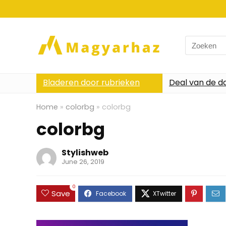
Search
for:
Bladeren door rubrieken
Deal van de d
Home
»
colorbg
»
colorbg
colorbg
Stylishweb
June 26, 2019
0
Save