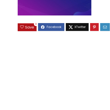
0
Save