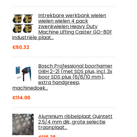
Intrekbare werkbank wielen
wielen wielen 4 pack
zwenkwielen Heavy Duty
Machine Lifting Caster GD-80F
industriële plaat…
€
50.32
Bosch Professional boorhamer
GBH 2-21 (met SDS plus, incl. 3x
boor SDS plus (6/8/10 mm),
extra handgreep,
machinedoek…
€
114.00
Aluminium ribbelplaat Quintett
2,5/4 mm dik, grote selectie
traanplaat...