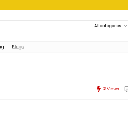
All categories
ag
Blogs
2
Views