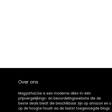
Over ons
Magyarhaz.be is een moderne alles-in-één
prijsvergelijkings- en beoordelingswebsite die de
beste deals biedt die beschikbaar zijn op amazon en u
op de hoogte houdt via de laatst toegevoegde blogs.