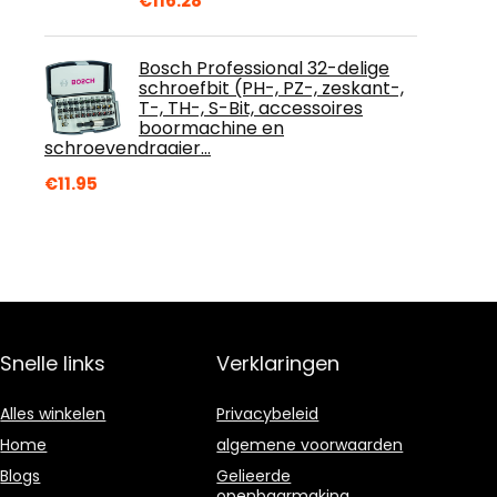
€
116.28
Bosch Professional 32-delige
schroefbit (PH-, PZ-, zeskant-,
T-, TH-, S-Bit, accessoires
boormachine en
schroevendraaier…
€
11.95
Snelle links
Verklaringen
Alles winkelen
Privacybeleid
Home
algemene voorwaarden
Blogs
Gelieerde
openbaarmaking