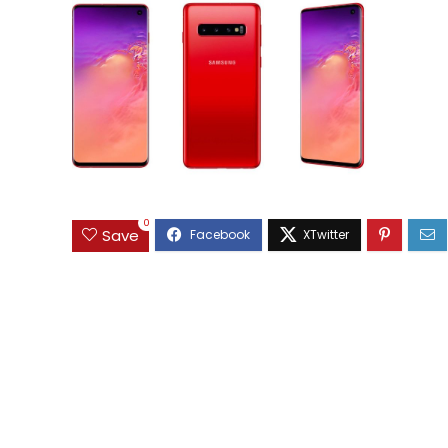
0
Save