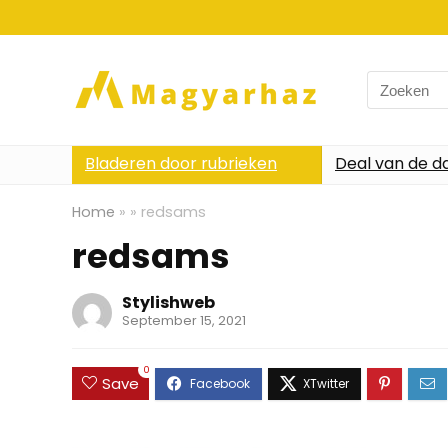
Search
for:
Bladeren door rubrieken
Deal van de d
Home
»
»
redsams
redsams
Stylishweb
September 15, 2021
0
Save