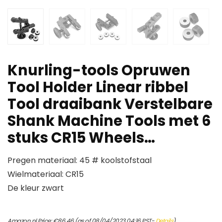
Knurling-tools Opruwen
Tool Holder Linear ribbel
Tool draaibank Verstelbare
Shank Machine Tools met 6
stuks CR15 Wheels…
Pregen materiaal: 45 # koolstofstaal
Wielmateriaal: CR15
De kleur zwart
Amazon.nl Price:
€
86.46
(as of 08/04/2023 04:16 PST-
Details
)