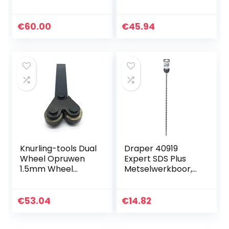
Boordoormeter
Diagonal Wheel
(D) 42 mm, NL 60
Linear ribbel Set
mm, GL 90 mm, S
0.5mm 1mm 2mm
€
60.00
€
45.94
10 mm
Pitch Linear ribbel
Set…
Knurling-tools Dual
Draper 40919
Wheel Opruwen
Expert SDS Plus
1.5mm Wheel
Metselwerkboor,
Lineair Pitch
10mm x 450mm,
Opruwen In
Blauw
draaibank
€
53.04
€
14.82
Opruwen Tool
ribbel Compatible