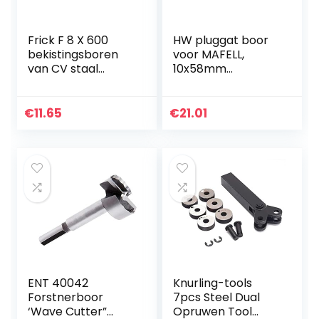
Frick F 8 X 600
HW pluggat boor
bekistingsboren
voor MAFELL,
van CV staal
10x58mm
lengte 600 mm
S=8x20mm Z2
boor ø 8 mm
MEC
€
11.65
€
21.01
ENT 40042
Knurling-tools
Forstnerboor
7pcs Steel Dual
‘Wave Cutter”
Opruwen Tool