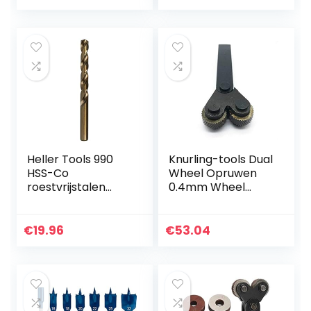
schroefdraadboor
M3-M10
Heller Tools 990
Knurling-tools Dual
HSS-Co
Wheel Opruwen
roestvrijstalen
0.4mm Wheel
boor, diameter 10 x
Lineair Pitch
87/133 mm,
Opruwen In
metaalboor, boor
draaibank
€
19.96
€
53.04
voor roestvrij staal,
Opruwen Tool
staalboor…
ribbel for
draaibank…