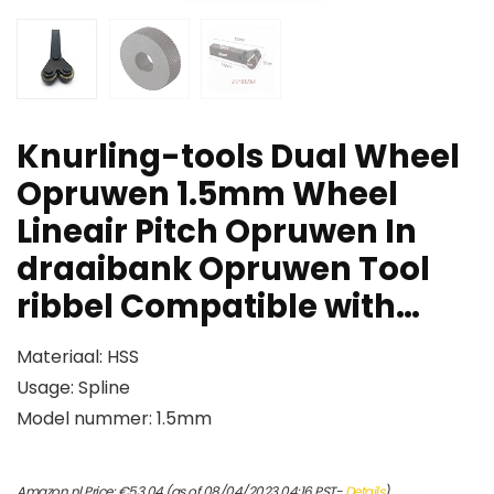
Knurling-tools Dual Wheel
Opruwen 1.5mm Wheel
Lineair Pitch Opruwen In
draaibank Opruwen Tool
ribbel Compatible with…
Materiaal: HSS
Usage: Spline
Model nummer: 1.5mm
Amazon.nl Price:
€
53.04
(as of 08/04/2023 04:16 PST-
Details
)