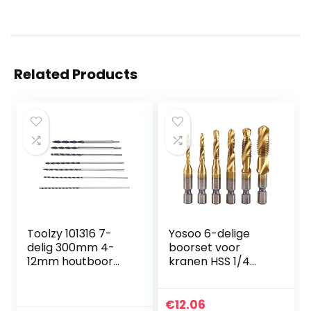
Related Products
Toolzy 101316 7-
Yosoo 6-delige
delig 300mm 4-
boorset voor
12mm houtboor
kranen HSS 1/4
houtslangboor
inch hexa metrisch
houtspiraalboor
draadbits
gereedschapsset
€
12.06