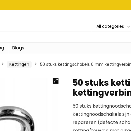
All categories
ag
Blogs
Kettingen
50 stuks kettingschakels 6 mm kettingverbi
50 stuks ket
kettingverbi
50 stuks kettingnoodscha
Kettingnoodschakels zijn
repareren (defecte schak
ketting/touwen met elkaa