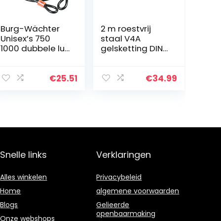
Burg-Wächter
2 m roestvrij
Unisex’s 750
staal V4A
1000 dubbele lus
gelsketting DIN
vinyl gecoate
766 5×18,5 mm
multi-
roestvrij staal
gestrande
ronde stalen
€
25.51
€
34.99
gevlochten
ketting gelast 5
stalen kabel,
mm, korte
zwart, 10mm x
schakels 2…
10m
Snelle links
Verklaringen
Alles winkelen
Privacybeleid
Home
algemene voorwaarden
Blogs
Gelieerde
openbaarmaking
Onze webshops