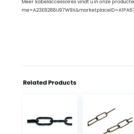
Meer kabelaccessoires vindt u in onze product
me=A23E8288U97W9X&marketplaceID=A1PA6
Related Products