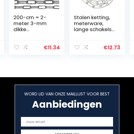
200-cm = 2-
Stalen ketting,
meter 3-mm
meterware,
dikke
lange schakels
roestvrijstalen
verzinkt, 2 x 22 x
ketting V4A met
8 mm, lengte
lange
naar keuze 3
€
11.34
€
12.73
kettingschakels
Meter
van
NietFullThings in
z’n geheel…
WORD LID VAN ONZE MAILLIJST VOOR BEST
Aanbiedingen