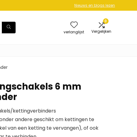
Nieuws en blogs lezen
0
Vergelijken
verlanglijst
nder
tingschakels 6 mm
nder
kels/kettingverbinders
 onder andere geschikt om kettingen te
el van een ketting te vervangen), of ook
r te verbinden.