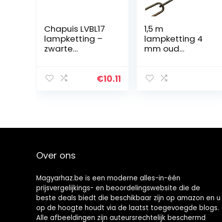
Chapuis LVBL17
1,5 m
lampketting –
lampketting 4
zwarte
mm oud
gedraaide
messing
staaldraad – 10
geborsteld ijzer
kg – diameter
lichtketting
€
10.11
2,2 mm – lengte
sierketting
1,5 m
ketting vintage
draagkracht 18
kg
Over ons
Magyarhaz.be is een moderne alles-in-één
prijsvergelijkings- en beoordelingswebsite die de
beste deals biedt die beschikbaar zijn op amazon en u
op de hoogte houdt via de laatst toegevoegde blogs.
Alle afbeeldingen zijn auteursrechtelijk beschermd