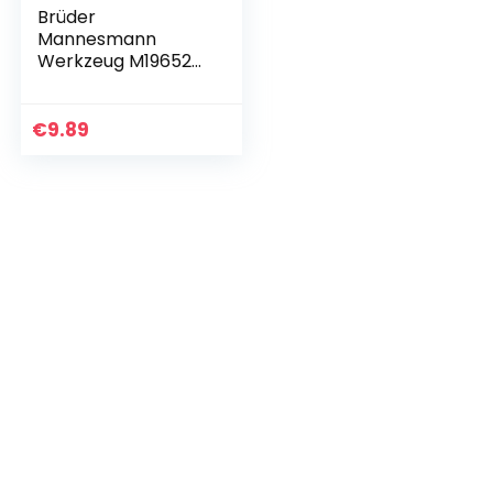
Brüder
Mannesmann
Werkzeug M19652
Combinatiesleutels
et, Din 3113, 12-Delig,
Zilver
€
9.89