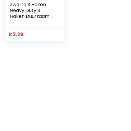
Zwarte S Haken
Heavy Duty S
Haken Duurzaam S
Vormige
Opknoping Haken
Hangers
€
3.29
Multifunctionele
Metalen Haken
Voor…