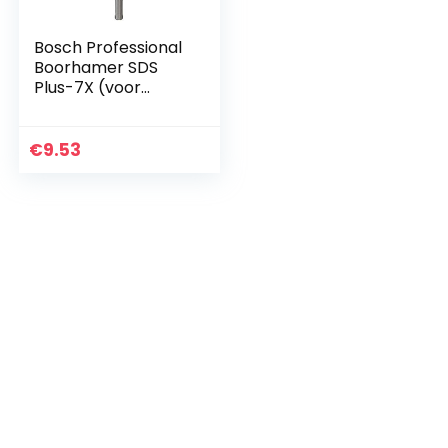
Bosch Professional
Boorhamer SDS
Plus-7X (voor
beton en
metselwerk, 6 x 100
x 165 mm,
€
9.53
accessoire
boorhamer)