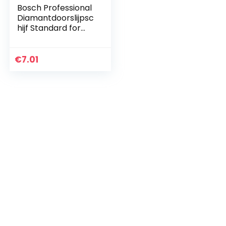
Bosch Professional
Diamantdoorslijpsc
hijf Standard for
Universal (beton en
metselwerk, 125 x
22,23 mm,
€
7.01
accessoire
haakse…