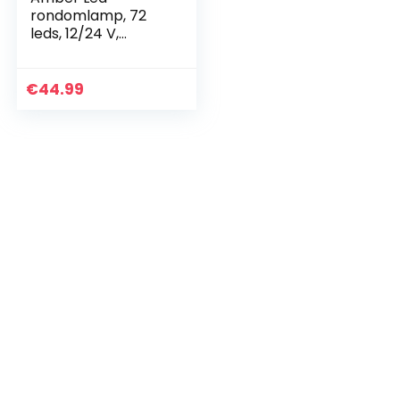
rondomlamp, 72
leds, 12/24 V,
waarschuwingslicht
, 7 modi, E-
goedkeuring,
€
44.99
knipperlicht met 4
supermagneetvoet
…