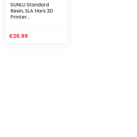
SUNLU Standard
Resin, SLA Hars 3D
Printer
Fotopolymeer
Hars, 405nm UV
Licht Uitharding
€
26.99
Hars, LCD 3D
Printing Resin,
Lage…