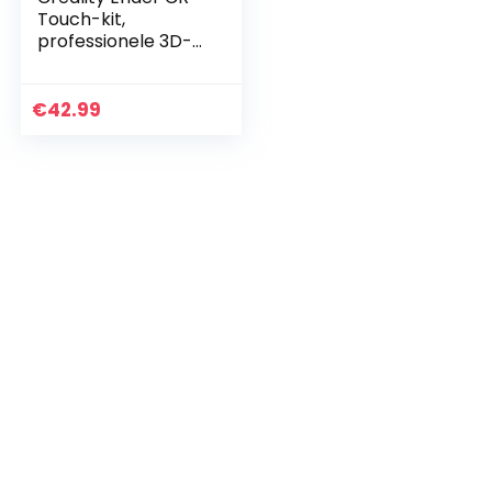
Touch-kit,
professionele 3D-
printer met
automatische
bednivelleringssens
€
42.99
orkit voor Ender 3
v2 / Ender…