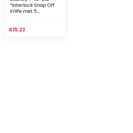
“Interlock Snap Off
Knife met 5
hardmetalen
messen, grijs/geel,
18 mm
€
15.22