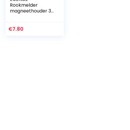
Rookmelder
magneethouder 3
stuks zelfklevende
magneethouder
voor rookmelder Ø
€
7.80
70 mm snelle &
veilige montage…