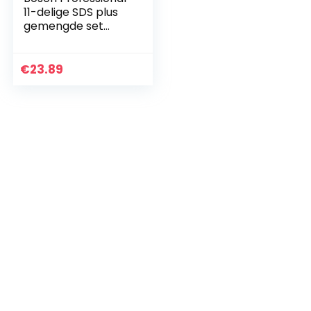
11-delige SDS plus
gemengde set
hamerboren en
beitels (voor beton
en metselwerk,
€
23.89
accessoire
boorhamer…