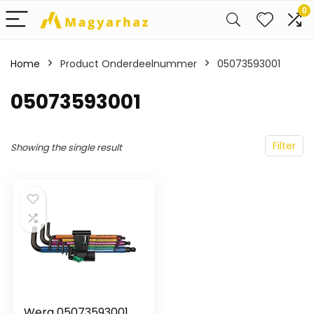
0
Home
Product Onderdeelnummer
‎05073593001
‎05073593001
Filter
Showing the single result
Wera 05073593001