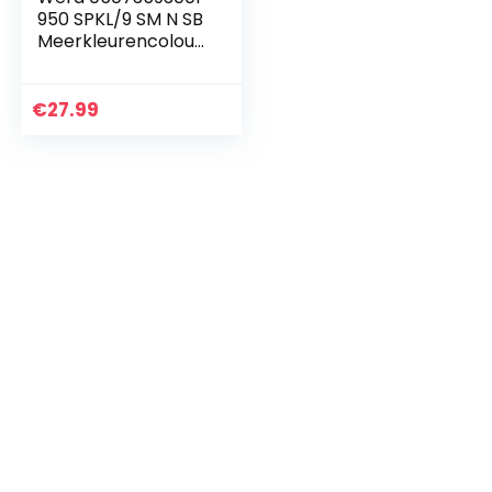
950 SPKL/9 SM N SB
Meerkleurencolour
hoeksleutelset,
metrisch,
BlackLaser,Meerkle
€
27.99
uren