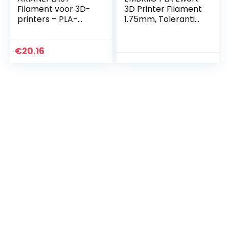
Filament voor 3D-
3D Printer Filament
printers – PLA-
1.75mm, Tolerantie:
filamenten –
± 0.02 mm, 1KG
budgetvriendelijk
spoel
gamma – 1,75 mm
€
20.16
– 1 kg, wit