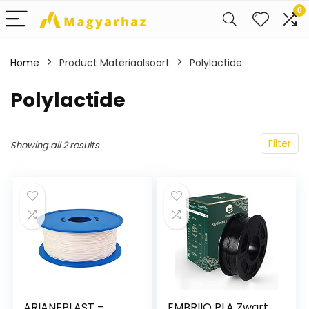
0
Home
Product Materiaalsoort
‎Polylactide
‎Polylactide
Filter
Showing all 2 results
ARIANEPLAST –
EMBRIIO PLA Zwart