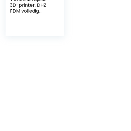
3D-printer, DHZ
FDM volledig
metalen 3D-
printerkit met
afneembaar
glasplatform,
Resume
drukfunctie…