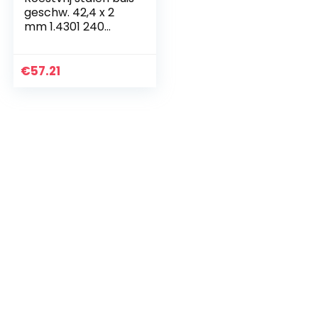
geschw. 42,4 x 2
mm 1.4301 240
korrel geslepen
van 100-3000mm
2100
€
57.21