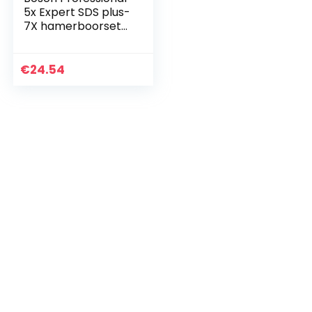
5x Expert SDS plus-
7X hamerboorset
(voor Gewapend
beton, Ø 5-10 mm,
accessoires
€
24.54
Boorhamer)