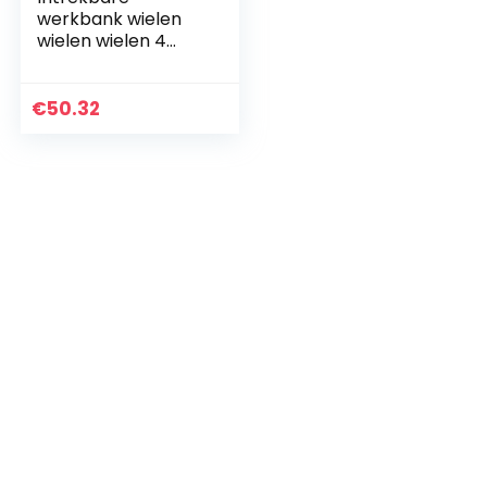
werkbank wielen
wielen wielen 4
pack zwenkwielen
Heavy Duty
Machine Lifting
€
50.32
Caster GD-80F
industriële plaat…