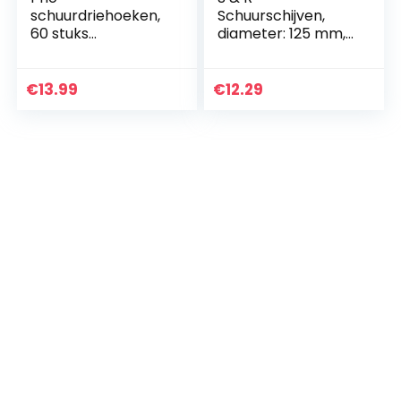
schuurdriehoeken,
Schuurschijven,
60 stuks
diameter: 125 mm,
schuurpapier met
8 gaten; set van 60
klittenbandsluiting
stuks:
voor Bosch PSM
Schuurbladen,
€
13.99
€
12.29
100A, PSM 160, PSM
slijpschijven voor
200 AES, PSM 18…
ex…