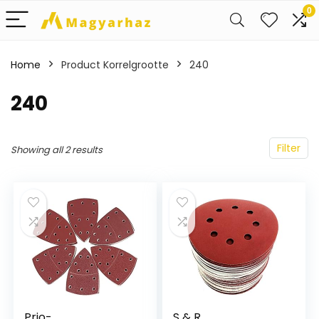
0
Home
Product Korrelgrootte
‎240
‎240
Filter
Showing all 2 results
Prio-
S & R