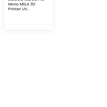
Mono MSLA 3D
Printer UV
Lichtuithardende
LCD Resin 3D
Printer met 6 Inch
2K Monochroom
LCD…