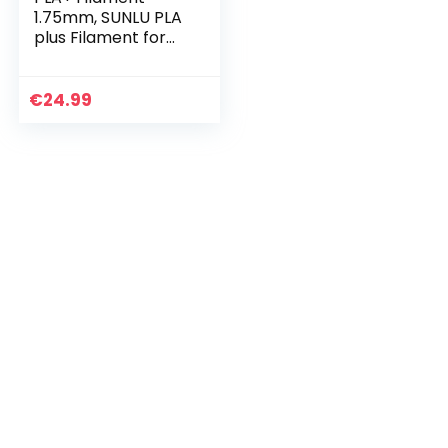
1.75mm, SUNLU PLA
plus Filament for
3D Printer,
Dimensional
Accuracy +/- 0.02
€
24.99
mm, PLA+ Black
1KG