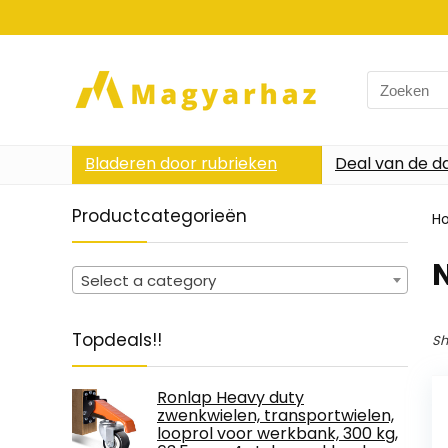
Search
for:
Bladeren door rubrieken
Deal van de d
Productcategorieën
H
Select a category
Topdeals!!
Sh
Ronlap Heavy duty
zwenkwielen, transportwielen,
looprol voor werkbank, 300 kg,