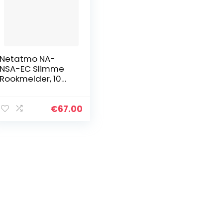
Netatmo NA-
NSA-EC Slimme
Rookmelder, 10
Jaar Batterij,
Geautomatiseer
de Tests, Direct
€
67.00
Aangesloten
Alarm, Wit