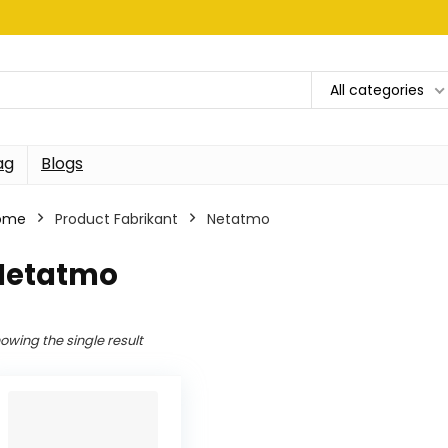
All categories
ag
Blogs
ome
Product Fabrikant
‎Netatmo
‎Netatmo
owing the single result