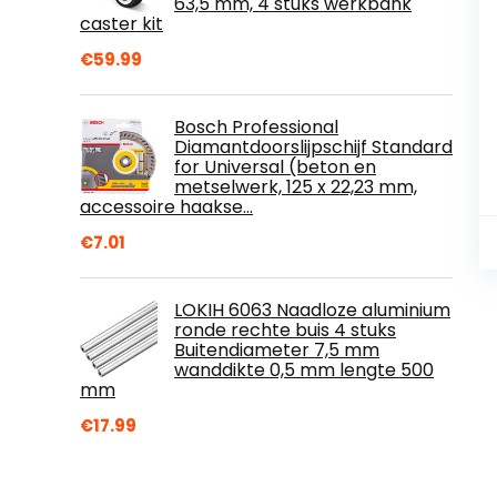
63,5 mm, 4 stuks werkbank
caster kit
€
59.99
Bosch Professional
Diamantdoorslijpschijf Standard
for Universal (beton en
metselwerk, 125 x 22,23 mm,
accessoire haakse…
€
7.01
LOKIH 6063 Naadloze aluminium
ronde rechte buis 4 stuks
Buitendiameter 7,5 mm
wanddikte 0,5 mm lengte 500
mm
€
17.99