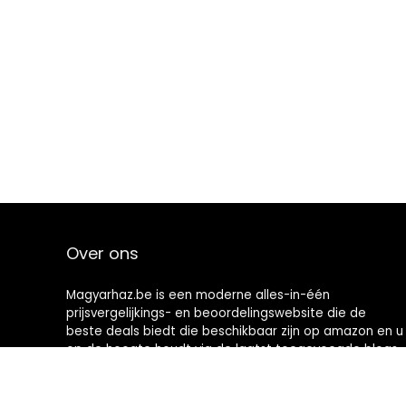
Over ons
Magyarhaz.be is een moderne alles-in-één
prijsvergelijkings- en beoordelingswebsite die de
beste deals biedt die beschikbaar zijn op amazon en u
op de hoogte houdt via de laatst toegevoegde blogs.
Alle afbeeldingen zijn auteursrechtelijk beschermd
door hun respectievelijke eigenaren. Alle geciteerde
inhoud is afgeleid van hun respectievelijke bronnen.