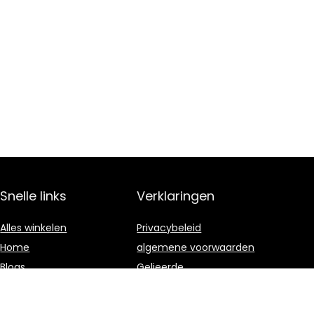
Snelle links
Verklaringen
Alles winkelen
Privacybeleid
Home
algemene voorwaarden
Blogs
Gelieerde
openbaarmaking
Onze webshops
Adverteren