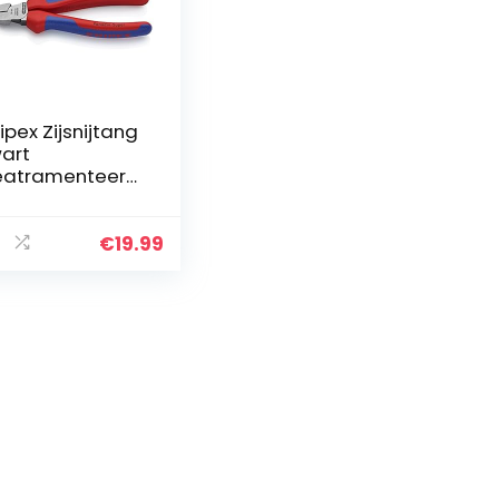
ipex Zijsnijtang
art
atramenteerd,
et meer-
omponentengre
n 160 mm 70 02
€
19.99
0