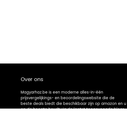
Over ons
Magyarhaz.be is een moderne alles-in-één
prijsvergelijkings- en beoordelingswebsite die de
beste deals biedt die beschikbaar zijn op amazon en u
op de hoogte houdt via de laatst toegevoegde blogs.
Alle afbeeldingen zijn auteursrechtelijk beschermd
door hun respectievelijke eigenaren. Alle geciteerde
inhoud is afgeleid van hun respectievelijke bronnen.