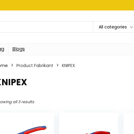
All categories
ag
Blogs
ome
Product Fabrikant
‎KNIPEX
KNIPEX
owing all 3 results