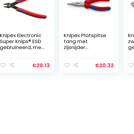
Knipex Electronic
Knipex Platspitse
Kn
Super Knips® ESD
tang met
zw
gebruineerd, met
zijsnijder
ge
meer-
(radiotang) zwart
m
componentengre
geatramenteerd,
c
pen 125 mm 78 61
met meer-
pe
€
20.13
€
20.32
125
componentengre
16
pen 160 mm…