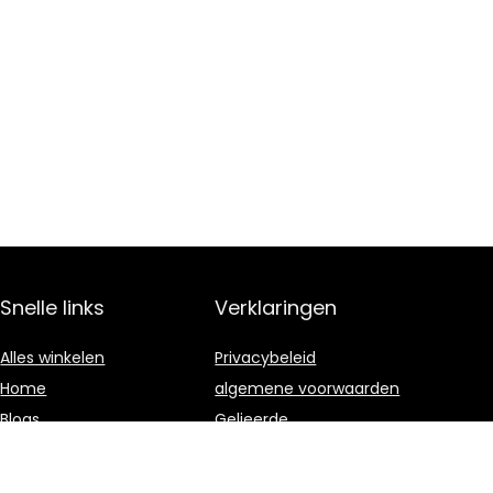
Snelle links
Verklaringen
Alles winkelen
Privacybeleid
Home
algemene voorwaarden
Blogs
Gelieerde
openbaarmaking
Onze webshops
Adverteren