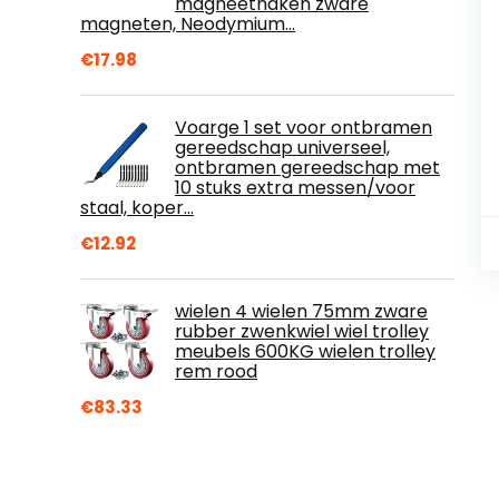
magneethaken zware
magneten, Neodymium…
€
17.98
Voarge 1 set voor ontbramen
gereedschap universeel,
ontbramen gereedschap met
10 stuks extra messen/voor
staal, koper…
€
12.92
wielen 4 wielen 75mm zware
rubber zwenkwiel wiel trolley
meubels 600KG wielen trolley
rem rood
€
83.33